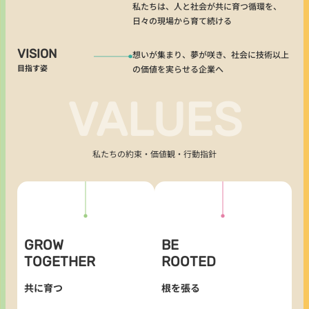
私たちは、人と社会が共に育つ循環を、
日々の現場から育て続ける
VISION
想いが集まり、夢が咲き、社会に技術以上
目指す姿
の価値を実らせる企業へ
VALUES
私たちの約束・価値観・行動指針
信頼・誠実・敬意を大切に、つなが
一人ひとりの挑戦を、仲間と組織が
りで孤独を癒し関係性を育みます。
GROW
BE
支え合う風土をつくります。
しっかりと根を張ることで、大きな
TOGETHER
ROOTED
個の成長は、孤立しては生まれませ
成長が生まれます。
ん。
私たちは、誰かを理解しようとする
共に育つ
根を張る
私たちは互いに支え合い、学び合
姿勢と、相手に敬意を持って向き合
い、成功も失敗も共有しながら、共
う心を大切にし、深くてあたたかい