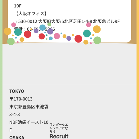
10F
【大阪オフィス】
〒530-0012 大阪府大阪市北区芝田1-4-8 北阪急ビル9F
電話：03-5904-9966
私たちについ
展開サービス
て
Service
About
© WONDERTREE
CO.,LTD.
Us
TOKYO
〒170-0013
東京都豊島区東池袋
3-4-3
NBF池袋イースト10
ワンダーなエ
ンジニアにな
F
ろう
Recruit
OSAKA