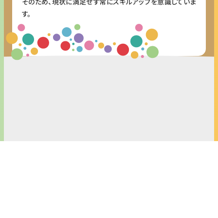
そのため、現状に満足せず常にスキルアップを意識していま
す。
私たちについ
展開サービス
て
Service
About
© WONDERTREE
CO.,LTD.
Us
TOKYO
〒170-0013
東京都豊島区東池袋
3-4-3
NBF池袋イースト10
ワンダーなエ
ンジニアにな
F
ろう
Recruit
OSAKA
Blog
Privacy
〒530-0012